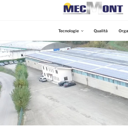
Salta
OFFICINA
al
Costruzioni Meccaniche
contenuto
Tecnologie
Qualità
Orga