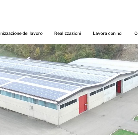
 MECCANICA MECMON
nizzazione del lavoro
Realizzazioni
Lavora con noi
C