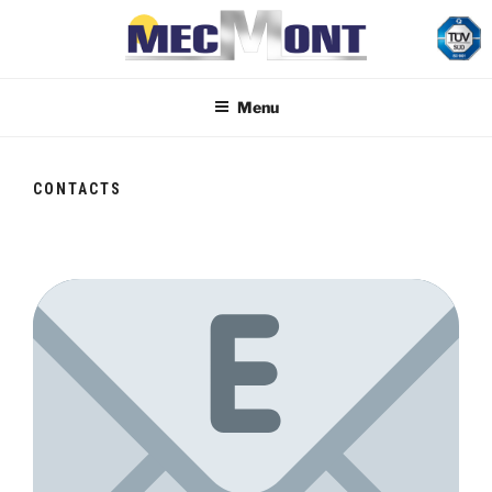
Skip
to
content
OFFICINA MECCANICA
Costruzioni Meccaniche
Menu
MECMONT
CONTACTS